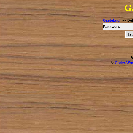
G
Gästebuch
>> Del
Passwort:
G
©
Coder-Wor